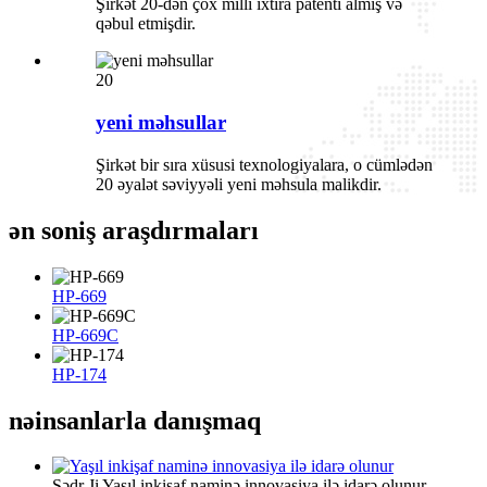
Şirkət 20-dən çox milli ixtira patenti almış və
qəbul etmişdir.
20
yeni məhsullar
Şirkət bir sıra xüsusi texnologiyalara, o cümlədən
20 əyalət səviyyəli yeni məhsula malikdir.
ən son
iş araşdırmaları
HP-669
HP-669C
HP-174
nə
insanlarla danışmaq
Sədr Ji
Yaşıl inkişaf naminə innovasiya ilə idarə olunur