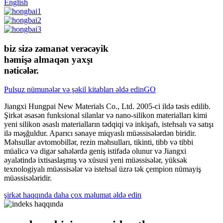
English
biz sizə zəmanət verəcəyik
həmişə almaq
ən yaxşı
nəticələr.
Pulsuz nümunələr və şəkil kitabları əldə edin
GO
Jiangxi Hungpai New Materials Co., Ltd. 2005-ci ildə təsis edilib.
Şirkət əsasən funksional silanlar və nano-silikon materialları kimi
yeni silikon əsaslı materialların tədqiqi və inkişafı, istehsalı və satışı
ilə məşğuldur. Aparıcı sənaye miqyaslı müəssisələrdən biridir.
Məhsullar avtomobillər, rezin məhsulları, tikinti, tibb və tibbi
müalicə və digər sahələrdə geniş istifadə olunur və Jiangxi
əyalətində ixtisaslaşmış və xüsusi yeni müəssisələr, yüksək
texnologiyalı müəssisələr və istehsal üzrə tək çempion nümayiş
müəssisələridir.
şirkət haqqında daha çox məlumat əldə edin