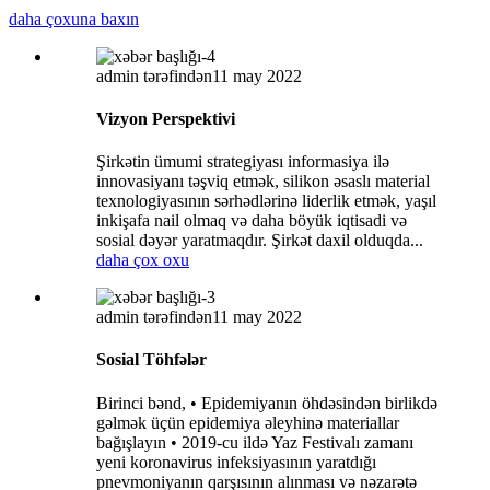
daha çoxuna baxın
admin tərəfindən
11 may 2022
Vizyon Perspektivi
Şirkətin ümumi strategiyası informasiya ilə
innovasiyanı təşviq etmək, silikon əsaslı material
texnologiyasının sərhədlərinə liderlik etmək, yaşıl
inkişafa nail olmaq və daha böyük iqtisadi və
sosial dəyər yaratmaqdır. Şirkət daxil olduqda...
daha çox oxu
admin tərəfindən
11 may 2022
Sosial Töhfələr
Birinci bənd, • Epidemiyanın öhdəsindən birlikdə
gəlmək üçün epidemiya əleyhinə materiallar
bağışlayın • 2019-cu ildə Yaz Festivalı zamanı
yeni koronavirus infeksiyasının yaratdığı
pnevmoniyanın qarşısının alınması və nəzarətə