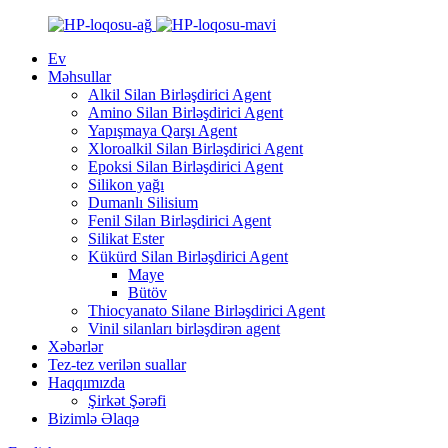
Ev
Məhsullar
Alkil Silan Birləşdirici Agent
Amino Silan Birləşdirici Agent
Yapışmaya Qarşı Agent
Xloroalkil Silan Birləşdirici Agent
Epoksi Silan Birləşdirici Agent
Silikon yağı
Dumanlı Silisium
Fenil Silan Birləşdirici Agent
Silikat Ester
Kükürd Silan Birləşdirici Agent
Maye
Bütöv
Thiocyanato Silane Birləşdirici Agent
Vinil silanları birləşdirən agent
Xəbərlər
Tez-tez verilən suallar
Haqqımızda
Şirkət Şərəfi
Bizimlə Əlaqə