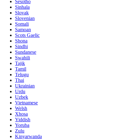
Sesotho
Sinhala
Slovak
Slovenian
Somali
Samoan
Scots Gaelic
Shona
Sindhi
Sundanese
Swahili
Tajik
Tamil
Telugu
Thai
Ukrainian
Urdu
Uzbek
Vietnamese
Welsh
Xhosa
Yiddish
Yoruba
Zulu
Kinyarwanda