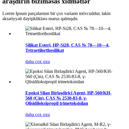
araşdırın bizim
əsas xidmətlər
Lorem Ipsum parçalarının bir çox variantı mövcuddur, lakin
əksəriyyəti dəyişikliklərə məruz qalmışdır.
Silikat Esteri, HP-Si28, CAS № 78—10—4,
Tetraetilorthosilikat
daha çox oxu
Epoksi Silan Birləşdirici Agent, HP-560/KH-
560 (Çin), CAS № 2530-83-8, γ-
Qlisidiloksipropil trimetoksisilan
daha çox oxu