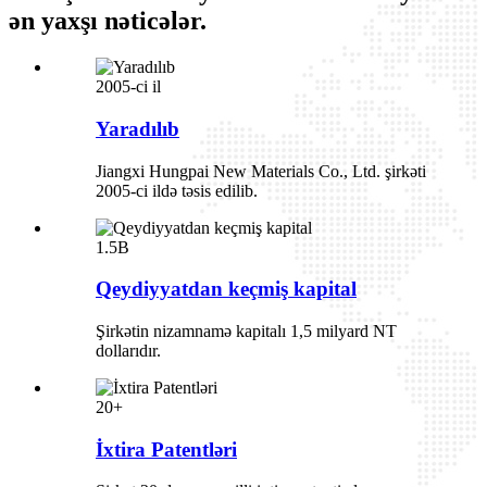
ən yaxşı nəticələr.
2005-ci il
Yaradılıb
Jiangxi Hungpai New Materials Co., Ltd. şirkəti
2005-ci ildə təsis edilib.
1.5B
Qeydiyyatdan keçmiş kapital
Şirkətin nizamnamə kapitalı 1,5 milyard NT
dollarıdır.
20+
İxtira Patentləri