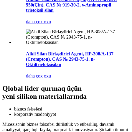
550(Çin), CAS № 919-30-2, γ-Aminopropil
trietoksil silan
daha çox oxu
Alkil Silan Birləşdirici Agent, HP-308/A-137
(Crompton), CAS № 2943-75-1, n-
Oktiltrietoksisilan
daha çox oxu
Qlobal lider qurmaq üçün
yeni silikon materiallarında
biznes fəlsəfəsi
korporativ mədəniyyət
Müəssisənin biznes fəlsəfəsi dürüstlük və etibarlılıq, davamlı
əməliyyat, qarşılıqlı fayda, praqmatik innovasiyadır. Şirkətin ümumi