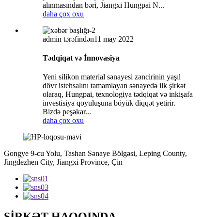
alınmasından bəri, Jiangxi Hungpai N...
daha çox oxu
admin tərəfindən
11 may 2022
Tədqiqat və İnnovasiya
Yeni silikon material sənayesi zəncirinin yaşıl
dövr istehsalını tamamlayan sənayedə ilk şirkət
olaraq, Hungpai, texnologiya tədqiqat və inkişafa
investisiya qoyuluşuna böyük diqqət yetirir.
Bizdə peşəkar...
daha çox oxu
Gongye 9-cu Yolu, Tashan Sənaye Bölgəsi, Leping County,
Jingdezhen City, Jiangxi Province, Çin
ŞİRKƏT HAQQINDA