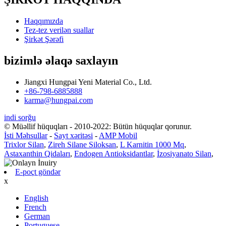
Haqqımızda
Tez-tez verilən suallar
Şirkət Şərəfi
bizimlə əlaqə saxlayın
Jiangxi Hungpai Yeni Material Co., Ltd.
+86-798-6885888
karma@hungpai.com
indi sorğu
© Müəllif hüquqları - 2010-2022: Bütün hüquqlar qorunur.
İsti Məhsullar
-
Sayt xəritəsi
-
AMP Mobil
Trixlor Silan
,
Zireh Silane Siloksan
,
L Karnitin 1000 Mq
,
Astaxanthin Qidaları
,
Endogen Antioksidantlar
,
İzosiyanato Silan
,
E-poçt göndər
x
English
French
German
Portuguese