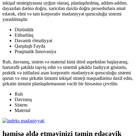
inkişaf strategiyasına uyğun olaraq, planlaşdırılmış, addım-addım,
dayazdan dərinə doğru, xaricdən daxilə doğru prosedurlara əməl
edərək, elmi və tam korporativ mədəniyyət quruculuğu sistemi
yaradılmışdır.
Dürüstlük
Etibarlılıq
Davamlı Əməliyyat
Qarşılıqlı Fayda
Praqmatik İnnovasiya
Ruh, davranış, sistem və material kimi dörd aspektdən başlayaraq,
hərtərəfli şəkildə təşviq edin və sistemli şəkildə fəaliyyət göstərin,
praktik və istifadəsi asan korporativ mədəniyyət quruculuğu sistemi
qurun və onu şirkətin ümumi inkişaf strateji məqsədlərinə daxil edin,
şirkətin ümumi planlaşdırmasının vacib bir hissəsinə çevrilin.
Ruh
Davranış
Sistem
Material
həmişə əldə etməyinizi təmin edəcəyik