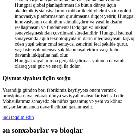
Hungpai qlobal planlaşdırması ilə bütün dünya üçün
akademik iş stansiyalarının rəhbərlik etdiyi elmi və texnoloji
innovasiya platformasının qurulmasına diqqət yetirir, Hungpai
innovasiyanın canlılığını stimullaşdırır və yaşıl inkişafın
reallaşmasını və fundamental tədqiqat və inkişaf
sənayeləşməsindən çevrilməni sürətləndirir, Hungpai istehsal
sənayesində ağıllı texnologiyaların dərin inteqrasiyasını təşviq
edən yaşıl təkrar emal sənayesi zəncirini fəal şəkildə qurur,
yaşıl istehsalı intensiv şəkildə inkişaf etdirir və şirkətin
davamlı inkişafına nail olur.
Hungpai xəyallarımızı gerçəkləşdirmək yolunda davamlı
olaraq yeni güc və enerji ilə dolur.
Qiymət siyahısı üçün sorğu
Yarandığı gündən bəri fabrikimiz keyfiyyətə önəm vermək
prinsipinə riayət edərək dünya səviyyəli məhsullar istehsal edir.
Məhsullarımız sənayedə əla nüfuz qazanmış və yeni və köhnə
müştərilər arasında dəyərli etimad qazanmışdır.
indi təqdim edin
ən son
xəbərlər və bloqlar