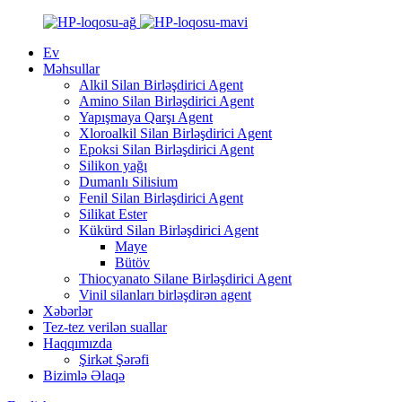
Ev
Məhsullar
Alkil Silan Birləşdirici Agent
Amino Silan Birləşdirici Agent
Yapışmaya Qarşı Agent
Xloroalkil Silan Birləşdirici Agent
Epoksi Silan Birləşdirici Agent
Silikon yağı
Dumanlı Silisium
Fenil Silan Birləşdirici Agent
Silikat Ester
Kükürd Silan Birləşdirici Agent
Maye
Bütöv
Thiocyanato Silane Birləşdirici Agent
Vinil silanları birləşdirən agent
Xəbərlər
Tez-tez verilən suallar
Haqqımızda
Şirkət Şərəfi
Bizimlə Əlaqə