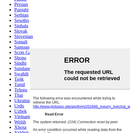
Persian
Punjabi
Serbian
Sesotho
Sinhala
Slovak
Slovenian
Somali
Samoan
Scots Gaelic
Shona
Sindhi
Sundanese
Swahili
Tajik
Tamil
Telugu
Thai
Ukrainian
Urdu
Uzbek
Vietnamese
Welsh
Xhosa
Yiddish