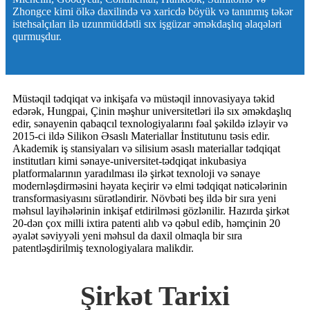
Zhongce kimi ölkə daxilində və xaricdə böyük və tanınmış təkər
istehsalçıları ilə uzunmüddətli sıx işgüzar əməkdaşlıq əlaqələri
qurmuşdur.
Müstəqil tədqiqat və inkişafa və müstəqil innovasiyaya təkid
edərək, Hungpai, Çinin məşhur universitetləri ilə sıx əməkdaşlıq
edir, sənayenin qabaqcıl texnologiyalarını fəal şəkildə izləyir və
2015-ci ildə Silikon Əsaslı Materiallar İnstitutunu təsis edir.
Akademik iş stansiyaları və silisium əsaslı materiallar tədqiqat
institutları kimi sənaye-universitet-tədqiqat inkubasiya
platformalarının yaradılması ilə şirkət texnoloji və sənaye
modernləşdirməsini həyata keçirir və elmi tədqiqat nəticələrinin
transformasiyasını sürətləndirir. Növbəti beş ildə bir sıra yeni
məhsul layihələrinin inkişaf etdirilməsi gözlənilir. Hazırda şirkət
20-dən çox milli ixtira patenti alıb və qəbul edib, həmçinin 20
əyalət səviyyəli yeni məhsul da daxil olmaqla bir sıra
patentləşdirilmiş texnologiyalara malikdir.
Şirkət Tarixi