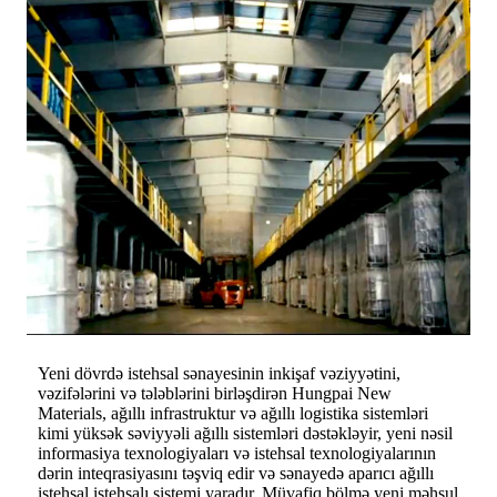
Yeni dövrdə istehsal sənayesinin inkişaf vəziyyətini,
vəzifələrini və tələblərini birləşdirən Hungpai New
Materials, ağıllı infrastruktur və ağıllı logistika sistemləri
kimi yüksək səviyyəli ağıllı sistemləri dəstəkləyir, yeni nəsil
informasiya texnologiyaları və istehsal texnologiyalarının
dərin inteqrasiyasını təşviq edir və sənayedə aparıcı ağıllı
istehsal istehsalı sistemi yaradır. Müvafiq bölmə yeni məhsul