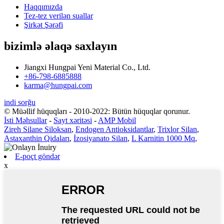
Haqqımızda
Tez-tez verilən suallar
Şirkət Şərəfi
bizimlə əlaqə saxlayın
Jiangxi Hungpai Yeni Material Co., Ltd.
+86-798-6885888
karma@hungpai.com
indi sorğu
© Müəllif hüquqları - 2010-2022: Bütün hüquqlar qorunur.
İsti Məhsullar
-
Sayt xəritəsi
-
AMP Mobil
Zireh Silane Siloksan
,
Endogen Antioksidantlar
,
Trixlor Silan
,
Astaxanthin Qidaları
,
İzosiyanato Silan
,
L Karnitin 1000 Mq
,
E-poçt göndər
x