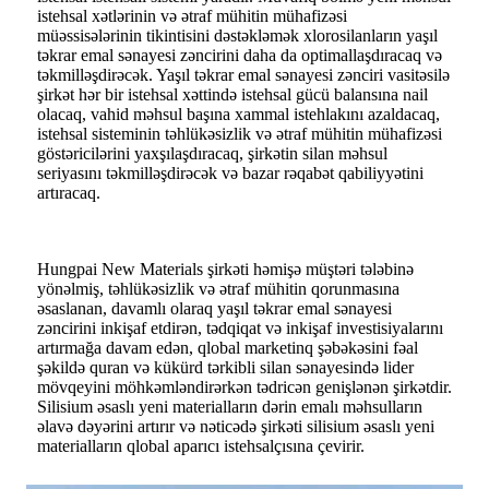
istehsal xətlərinin və ətraf mühitin mühafizəsi
müəssisələrinin tikintisini dəstəkləmək xlorosilanların yaşıl
təkrar emal sənayesi zəncirini daha da optimallaşdıracaq və
təkmilləşdirəcək. Yaşıl təkrar emal sənayesi zənciri vasitəsilə
şirkət hər bir istehsal xəttində istehsal gücü balansına nail
olacaq, vahid məhsul başına xammal istehlakını azaldacaq,
istehsal sisteminin təhlükəsizlik və ətraf mühitin mühafizəsi
göstəricilərini yaxşılaşdıracaq, şirkətin silan məhsul
seriyasını təkmilləşdirəcək və bazar rəqabət qabiliyyətini
artıracaq.
Hungpai New Materials şirkəti həmişə müştəri tələbinə
yönəlmiş, təhlükəsizlik və ətraf mühitin qorunmasına
əsaslanan, davamlı olaraq yaşıl təkrar emal sənayesi
zəncirini inkişaf etdirən, tədqiqat və inkişaf investisiyalarını
artırmağa davam edən, qlobal marketinq şəbəkəsini fəal
şəkildə quran və kükürd tərkibli silan sənayesində lider
mövqeyini möhkəmləndirərkən tədricən genişlənən şirkətdir.
Silisium əsaslı yeni materialların dərin emalı məhsulların
əlavə dəyərini artırır və nəticədə şirkəti silisium əsaslı yeni
materialların qlobal aparıcı istehsalçısına çevirir.