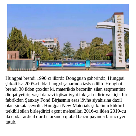
Hungpai brendi 1990-cı illərdə Dongguan şəhərində, Hungpai
şirkəti isə 2005-ci ildə Jiangxi şəhərində təsis edilib. Hongbai
brendi 30 ildən çoxdur ki, materikdə becərilir, silan seqmentinə
diqqət yetirir, yaşıl dairəvi iqtisadiyyat inkişaf etdirir və kiçik bir
fabrikdən Şanxay Fond Birjasının əsas lövhə siyahısına daxil
olan şirkətə çevrilir. Hungpai New Materials şirkətinin kükürd
tərkibli silan birləşdirici agent məhsulları 2016-cı ildən 2019-cu
ilə qədər ardıcıl dörd il ərzində qlobal bazar payında birinci yeri
tutub.