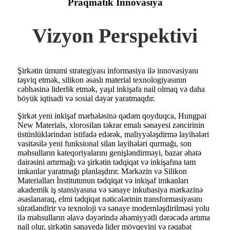
Praqmatik İnnovasiya
Vizyon Perspektivi
Şirkətin ümumi strategiyası informasiya ilə innovasiyanı
təşviq etmək, silikon əsaslı material texnologiyasının
cəbhəsinə liderlik etmək, yaşıl inkişafa nail olmaq və daha
böyük iqtisadi və sosial dəyər yaratmaqdır.
Şirkət yeni inkişaf mərhələsinə qədəm qoyduqca, Hungpai
New Materials, xlorosilan təkrar emalı sənayesi zəncirinin
üstünlüklərindən istifadə edərək, maliyyələşdirmə layihələri
vasitəsilə yeni funksional silan layihələri qurmağı, son
məhsulların kateqoriyalarını genişləndirməyi, bazar əhatə
dairəsini artırmağı və şirkətin tədqiqat və inkişafına tam
imkanlar yaratmağı planlaşdırır. Mərkəzin və Silikon
Materialları İnstitutunun tədqiqat və inkişaf imkanları
akademik iş stansiyasına və sənaye inkubasiya mərkəzinə
əsaslanaraq, elmi tədqiqat nəticələrinin transformasiyasını
sürətləndirir və texnoloji və sənaye modernləşdirilməsi yolu
ilə məhsulların əlavə dəyərində əhəmiyyətli dərəcədə artıma
nail olur, şirkətin sənayedə lider mövqeyini və rəqabət