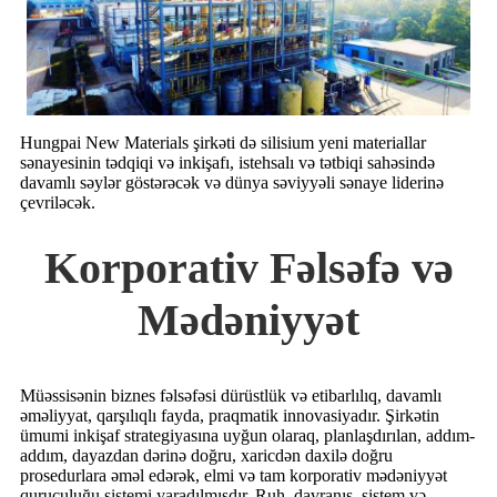
Hungpai New Materials şirkəti də silisium yeni materiallar
sənayesinin tədqiqi və inkişafı, istehsalı və tətbiqi sahəsində
davamlı səylər göstərəcək və dünya səviyyəli sənaye liderinə
çevriləcək.
Korporativ Fəlsəfə və
Mədəniyyət
Müəssisənin biznes fəlsəfəsi dürüstlük və etibarlılıq, davamlı
əməliyyat, qarşılıqlı fayda, praqmatik innovasiyadır. Şirkətin
ümumi inkişaf strategiyasına uyğun olaraq, planlaşdırılan, addım-
addım, dayazdan dərinə doğru, xaricdən daxilə doğru
prosedurlara əməl edərək, elmi və tam korporativ mədəniyyət
quruculuğu sistemi yaradılmışdır. Ruh, davranış, sistem və