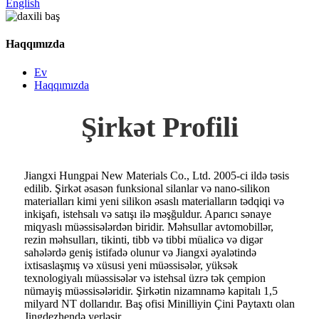
English
Haqqımızda
Ev
Haqqımızda
Şirkət Profili
Jiangxi Hungpai New Materials Co., Ltd. 2005-ci ildə təsis
edilib. Şirkət əsasən funksional silanlar və nano-silikon
materialları kimi yeni silikon əsaslı materialların tədqiqi və
inkişafı, istehsalı və satışı ilə məşğuldur. Aparıcı sənaye
miqyaslı müəssisələrdən biridir. Məhsullar avtomobillər,
rezin məhsulları, tikinti, tibb və tibbi müalicə və digər
sahələrdə geniş istifadə olunur və Jiangxi əyalətində
ixtisaslaşmış və xüsusi yeni müəssisələr, yüksək
texnologiyalı müəssisələr və istehsal üzrə tək çempion
nümayiş müəssisələridir. Şirkətin nizamnamə kapitalı 1,5
milyard NT dollarıdır. Baş ofisi Minilliyin Çini Paytaxtı olan
Jingdezhendə yerləşir.