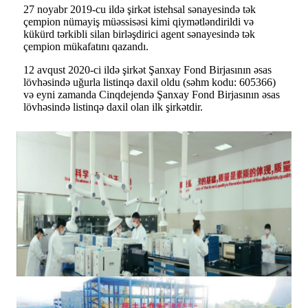
27 noyabr 2019-cu ildə şirkət istehsal sənayesində tək
çempion nümayiş müəssisəsi kimi qiymətləndirildi və
kükürd tərkibli silan birləşdirici agent sənayesində tək
çempion mükafatını qazandı.
12 avqust 2020-ci ildə şirkət Şanxay Fond Birjasının əsas
lövhəsində uğurla listinqə daxil oldu (səhm kodu: 605366)
və eyni zamanda Cinqdejendə Şanxay Fond Birjasının əsas
lövhəsində listinqə daxil olan ilk şirkətdir.