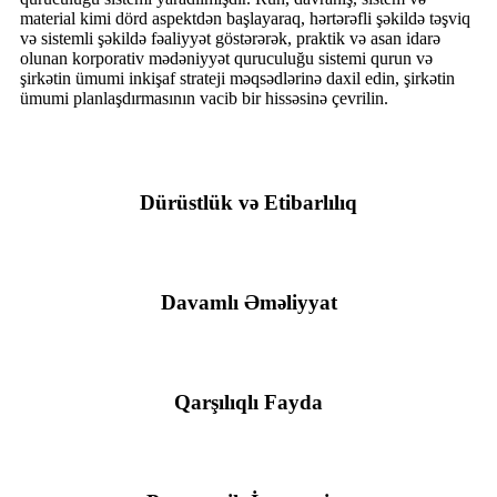
material kimi dörd aspektdən başlayaraq, hərtərəfli şəkildə təşviq
və sistemli şəkildə fəaliyyət göstərərək, praktik və asan idarə
olunan korporativ mədəniyyət quruculuğu sistemi qurun və
şirkətin ümumi inkişaf strateji məqsədlərinə daxil edin, şirkətin
ümumi planlaşdırmasının vacib bir hissəsinə çevrilin.
Dürüstlük və Etibarlılıq
Davamlı Əməliyyat
Qarşılıqlı Fayda