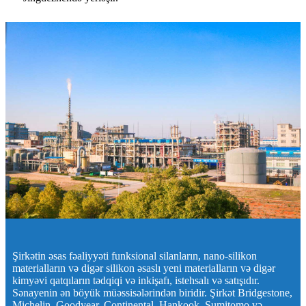
Şirkətin əsas fəaliyyəti funksional silanların, nano-silikon
materialların və digər silikon əsaslı yeni materialların və digər
kimyəvi qatqıların tədqiqi və inkişafı, istehsalı və satışıdır.
Sənayenin ən böyük müəssisələrindən biridir. Şirkət Bridgestone,
Michelin, Goodyear, Continental, Hankook, Sumitomo və