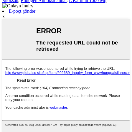
Siloksan
,
Endogen Antioksidantlar
,
L Karnitin 1000 Mq
,
E-poçt göndər
x