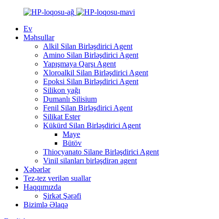
Ev
Məhsullar
Alkil Silan Birləşdirici Agent
Amino Silan Birləşdirici Agent
Yapışmaya Qarşı Agent
Xloroalkil Silan Birləşdirici Agent
Epoksi Silan Birləşdirici Agent
Silikon yağı
Dumanlı Silisium
Fenil Silan Birləşdirici Agent
Silikat Ester
Kükürd Silan Birləşdirici Agent
Maye
Bütöv
Thiocyanato Silane Birləşdirici Agent
Vinil silanları birləşdirən agent
Xəbərlər
Tez-tez verilən suallar
Haqqımızda
Şirkət Şərəfi
Bizimlə Əlaqə