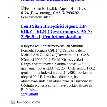
Fenil Silan Birləşdirici Agent, HP-
610/Z—6124 (Dowcorning), CAS №
2996-92-1, Feniltrimetoksisilan
Kimyəvi adı Feniltrimetoksisilan Struktur
Formula Formula C9H14O3Si Ekvivalent
Məhsul Adı Z—6124（Dowcorning） CAS
Nömrəsi 2996-92-1 Fiziki Xüsusiyyətləri
Rəngsiz şəffaf mayedir, ərimə nöqtəsi -25 ° C,
qaynama nöqtəsi 233 ° C, 25 ° C-də sıxlığı 1.062
q/ml, qırılma indeksi n 20 / D 1.468, alovlanma
nöqtəsi 99 ° F. Üzvi həlledicilərdə, həll
olunmayan suda həll oluna bilər. Xüsusiyyətləri
Görünüş Rəngsiz şəffaf maye Tərkibi,% ≥98%
Refraktiv...
sorğu
ətraflı