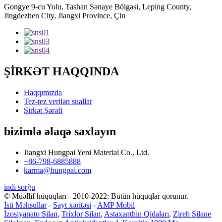
Gongye 9-cu Yolu, Tashan Sənaye Bölgəsi, Leping County,
Jingdezhen City, Jiangxi Province, Çin
ŞİRKƏT HAQQINDA
Haqqımızda
Tez-tez verilən suallar
Şirkət Şərəfi
bizimlə əlaqə saxlayın
Jiangxi Hungpai Yeni Material Co., Ltd.
+86-798-6885888
karma@hungpai.com
indi sorğu
© Müəllif hüquqları - 2010-2022: Bütün hüquqlar qorunur.
İsti Məhsullar
-
Sayt xəritəsi
-
AMP Mobil
İzosiyanato Silan
,
Trixlor Silan
,
Astaxanthin Qidaları
,
Zireh Silane