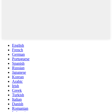
English
French
German
Portuguese
Spanish
Russian
Japanese
Korean
Arabic
Irish
Greek
Turkish
Italian
Danish
Romanian