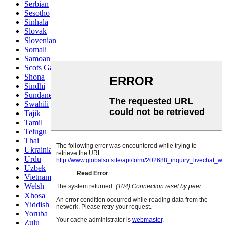
Serbian
Sesotho
Sinhala
Slovak
Slovenian
Somali
Samoan
Scots Gaelic
Shona
Sindhi
Sundanese
Swahili
Tajik
Tamil
Telugu
Thai
Ukrainian
Urdu
Uzbek
Vietnamese
Welsh
Xhosa
Yiddish
Yoruba
Zulu