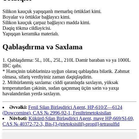
Silikon kauçuk yapışqanlı memarlıq örtükləri kimi.
Boyalar və örtüklər bağlayıcı kimi.
Silikon kauçuk çarpaz bağlayıcı maddə kimi.
Dəqiq tökmə cildləyicisi.
Yapışqan keramika materialı.
Qablaşdırma və Saxlama
1. Qablaşdırma: 5L, 10L, 25L, 210L Dəmir baraban və ya 1000L
IBC qabı.
* Həmçinin tələblərinizə uyğun olaraq qablaşdıra bilərik. Zəhmət
olmasa, sifariş verdiyiniz zaman dəqiqləşdirin.
2. Möhürlənmiş saxlama: ciddi qaranlıqda saxlayın, yüksək
temperaturdan çəkinin, sudan qaçınmaq üçün sərin və yaxşı
havalandırılan yerdə saxlayın.
Əvvəlki:
Fenil Silan Birləşdirici Agent, HP-610/Z—6124
(Dowcorning), CAS № 2996-92-1, Feniltrimetoksisilan
Növbəti:
Kükürd-Silan Birləşdirici Agent, maye HP-669/SI-69,
CAS № 40372-72-3, Bis-[3-(trietoksisilil)-propil]-tetrasulfid