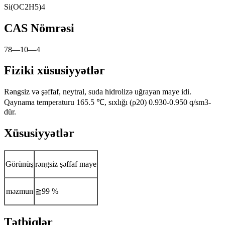
Si(OC2H5)4
CAS Nömrəsi
78—10—4
Fiziki xüsusiyyətlər
Rəngsiz və şəffaf, neytral, suda hidrolizə uğrayan maye idi.
Qaynama temperaturu 165.5 ℃, sıxlığı (ρ20) 0.930-0.950 q/sm3-
dür.
Xüsusiyyətlər
Görünüş
rəngsiz şəffaf maye
məzmun
≧99 %
Tətbiqlər