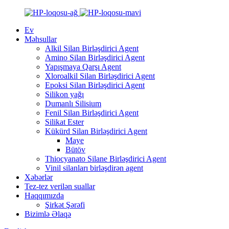
Ev
Məhsullar
Alkil Silan Birləşdirici Agent
Amino Silan Birləşdirici Agent
Yapışmaya Qarşı Agent
Xloroalkil Silan Birləşdirici Agent
Epoksi Silan Birləşdirici Agent
Silikon yağı
Dumanlı Silisium
Fenil Silan Birləşdirici Agent
Silikat Ester
Kükürd Silan Birləşdirici Agent
Maye
Bütöv
Thiocyanato Silane Birləşdirici Agent
Vinil silanları birləşdirən agent
Xəbərlər
Tez-tez verilən suallar
Haqqımızda
Şirkət Şərəfi
Bizimlə Əlaqə