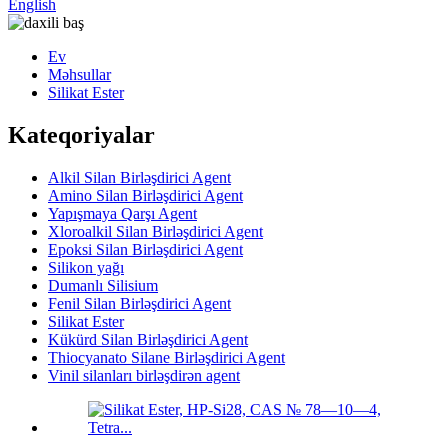
English
Ev
Məhsullar
Silikat Ester
Kateqoriyalar
Alkil Silan Birləşdirici Agent
Amino Silan Birləşdirici Agent
Yapışmaya Qarşı Agent
Xloroalkil Silan Birləşdirici Agent
Epoksi Silan Birləşdirici Agent
Silikon yağı
Dumanlı Silisium
Fenil Silan Birləşdirici Agent
Silikat Ester
Kükürd Silan Birləşdirici Agent
Thiocyanato Silane Birləşdirici Agent
Vinil silanları birləşdirən agent