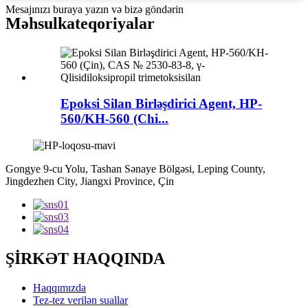
Mesajınızı buraya yazın və bizə göndərin
Məhsul
kateqoriyalar
Epoksi Silan Birləşdirici Agent, HP-
560/KH-560 (Chi...
Gongye 9-cu Yolu, Tashan Sənaye Bölgəsi, Leping County,
Jingdezhen City, Jiangxi Province, Çin
ŞİRKƏT HAQQINDA
Haqqımızda
Tez-tez verilən suallar