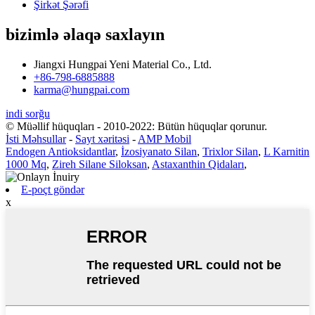
Şirkət Şərəfi
bizimlə əlaqə saxlayın
Jiangxi Hungpai Yeni Material Co., Ltd.
+86-798-6885888
karma@hungpai.com
indi sorğu
© Müəllif hüquqları - 2010-2022: Bütün hüquqlar qorunur.
İsti Məhsullar
-
Sayt xəritəsi
-
AMP Mobil
Endogen Antioksidantlar
,
İzosiyanato Silan
,
Trixlor Silan
,
L Karnitin
1000 Mq
,
Zireh Silane Siloksan
,
Astaxanthin Qidaları
,
E-poçt göndər
x