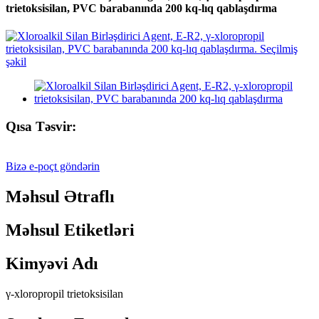
trietoksisilan, PVC barabanında 200 kq-lıq qablaşdırma
Qısa Təsvir:
Bizə e-poçt göndərin
Məhsul Ətraflı
Məhsul Etiketləri
Kimyəvi Adı
γ-xloropropil trietoksisilan