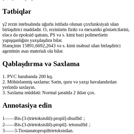
Tətbiqlər
γ2 rezin istehsalında uğurla istifadə olunan çoxfunksiyalı silan
birləşdirici maddədir. O, rezinlərin fiziki və mexaniki göstəricilərini,
eləcə də epoksid qatranı, PS və s. kimi bəzi polimerlərin
yapışqanlığını yaxşılaşdıra bilər.
Həmçinin 15891,6692,2643 və s. kimi məhsul silan birləşdirici
agentinin əsas materialı ola bilər.
Qablaşdırma və Saxlama
1. PVC barabanda 200 kq.
2. Möhürlənmiş saxlama: Sərin, quru və yaxşı havalandırılan
yerlərdə saxlayın.
3. Saxlama müddəti: Normal şəraitdə 2 ildən çox.
Annotasiya edin
1——Bis-[3-(trietoksisilil)-propil]-disulfid；
2——Bis-[3-(trietoksisilil)-propil]- tetrasulfid；
3——3-Tiosianatopropiltrietoksisilan.