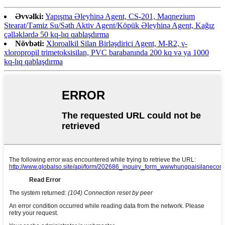
Əvvəlki:
Yapışma Əleyhinə Agent, CS-201, Maqnezium
Stearat/Təmiz Su/Səth Aktiv Agent/Köpük Əleyhinə Agent, Kağız
çəlləklərdə 50 kq-lıq qablaşdırma
Növbəti:
Xloroalkil Silan Birləşdirici Agent, M-R2, γ-
xloropropil trimetoksisilan, PVC barabanında 200 kq və ya 1000
kq-lıq qablaşdırma