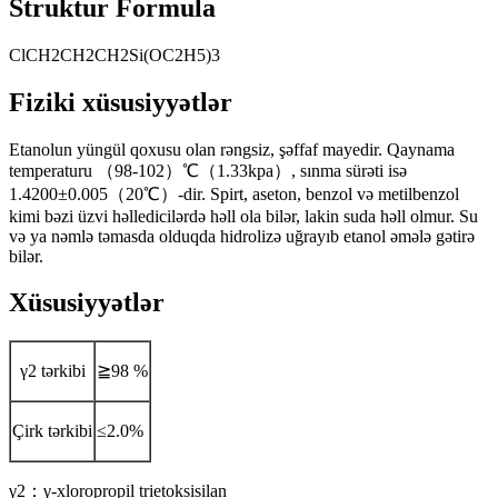
Struktur Formula
ClCH2CH2CH2Si(OC2H5)3
Fiziki xüsusiyyətlər
Etanolun yüngül qoxusu olan rəngsiz, şəffaf mayedir. Qaynama
temperaturu （98-102）℃（1.33kpa）, sınma sürəti isə
1.4200±0.005（20℃）-dir. Spirt, aseton, benzol və metilbenzol
kimi bəzi üzvi həlledicilərdə həll ola bilər, lakin suda həll olmur. Su
və ya nəmlə təmasda olduqda hidrolizə uğrayıb etanol əmələ gətirə
bilər.
Xüsusiyyətlər
γ2 tərkibi
≧98 %
Çirk tərkibi
≤2.0%
γ2：γ-xloropropil trietoksisilan