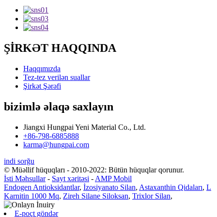
ŞİRKƏT HAQQINDA
Haqqımızda
Tez-tez verilən suallar
Şirkət Şərəfi
bizimlə əlaqə saxlayın
Jiangxi Hungpai Yeni Material Co., Ltd.
+86-798-6885888
karma@hungpai.com
indi sorğu
© Müəllif hüquqları - 2010-2022: Bütün hüquqlar qorunur.
İsti Məhsullar
-
Sayt xəritəsi
-
AMP Mobil
Endogen Antioksidantlar
,
İzosiyanato Silan
,
Astaxanthin Qidaları
,
L
Karnitin 1000 Mq
,
Zireh Silane Siloksan
,
Trixlor Silan
,
E-poçt göndər