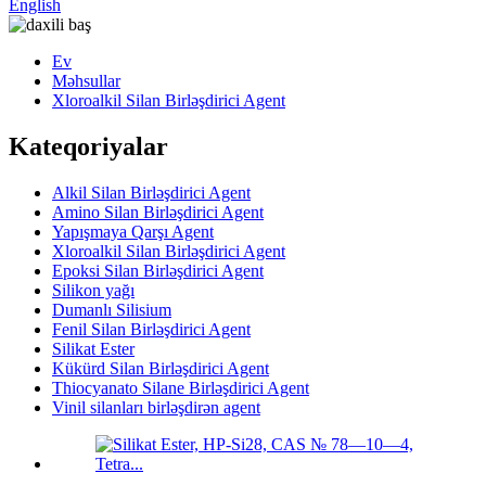
English
Ev
Məhsullar
Xloroalkil Silan Birləşdirici Agent
Kateqoriyalar
Alkil Silan Birləşdirici Agent
Amino Silan Birləşdirici Agent
Yapışmaya Qarşı Agent
Xloroalkil Silan Birləşdirici Agent
Epoksi Silan Birləşdirici Agent
Silikon yağı
Dumanlı Silisium
Fenil Silan Birləşdirici Agent
Silikat Ester
Kükürd Silan Birləşdirici Agent
Thiocyanato Silane Birləşdirici Agent
Vinil silanları birləşdirən agent