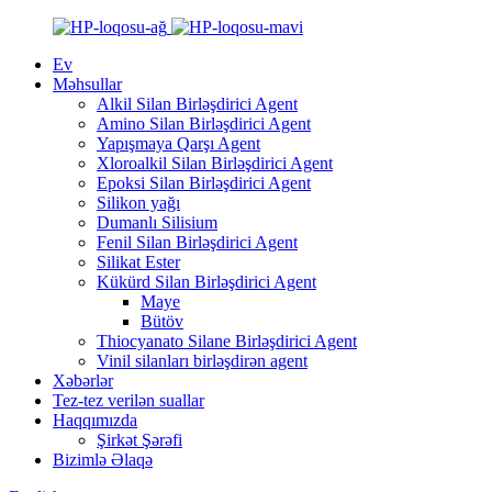
Ev
Məhsullar
Alkil Silan Birləşdirici Agent
Amino Silan Birləşdirici Agent
Yapışmaya Qarşı Agent
Xloroalkil Silan Birləşdirici Agent
Epoksi Silan Birləşdirici Agent
Silikon yağı
Dumanlı Silisium
Fenil Silan Birləşdirici Agent
Silikat Ester
Kükürd Silan Birləşdirici Agent
Maye
Bütöv
Thiocyanato Silane Birləşdirici Agent
Vinil silanları birləşdirən agent
Xəbərlər
Tez-tez verilən suallar
Haqqımızda
Şirkət Şərəfi
Bizimlə Əlaqə