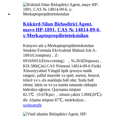
Kükürd-Silan Birləşdirici Agent,
maye HP-1891, CAS № 14814-09-6,
γ-Merkaptopropiltrietoksisilan
Kimyəvi adı γ-Merkaptopropiltrietoksisilan
Struktur Formula Ekvivalenti Məhsul Adı A-
1891(Crompton)，Z-
6910/6911(Dowcorning），Si-263(Degussa)，
KH-580(Çin) CAS Nömrəsi 14814-09-6 Fiziki
Xüsusiyyətləri Yüngül tipik qoxuya malik
rəngsiz, şəffaf mayedir və spirt, aseton, benzol,
toluol və s.-də asanlıqla həll olur. Suda həll
olmur, lakin su və ya nəmlə təmasda olduqda
hidrolizə uğrayır. Qaynama nöqtəsi
82.5℃（0.67Kpa）, xüsusi çəkisi 1.000(20℃)-
dir. Alışma nöqtəsi 87℃, molekulyar...
sorğu
ətraflı