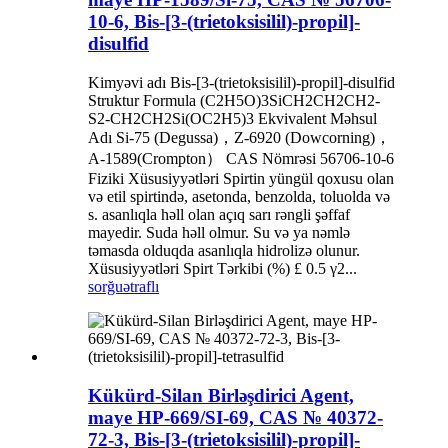
10-6, Bis-[3-(trietoksisilil)-propil]-
disulfid
Kimyəvi adı Bis-[3-(trietoksisilil)-propil]-disulfid
Struktur Formula (C2H5O)3SiCH2CH2CH2-
S2-CH2CH2Si(OC2H5)3 Ekvivalent Məhsul
Adı Si-75 (Degussa)，Z-6920 (Dowcorning)，
A-1589(Crompton） CAS Nömrəsi 56706-10-6
Fiziki Xüsusiyyətləri Spirtin yüngül qoxusu olan
və etil spirtində, asetonda, benzolda, toluolda və
s. asanlıqla həll olan açıq sarı rəngli şəffaf
mayedir. Suda həll olmur. Su və ya nəmlə
təmasda olduqda asanlıqla hidrolizə olunur.
Xüsusiyyətləri Spirt Tərkibi (%) £ 0.5 γ2...
sorğu
ətraflı
Kükürd-Silan Birləşdirici Agent,
maye HP-669/SI-69, CAS № 40372-
72-3, Bis-[3-(trietoksisilil)-propil]-