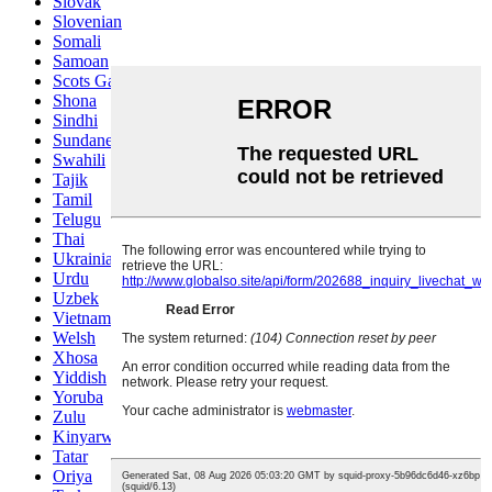
Slovak
Slovenian
Somali
Samoan
Scots Gaelic
Shona
Sindhi
Sundanese
Swahili
Tajik
Tamil
Telugu
Thai
Ukrainian
Urdu
Uzbek
Vietnamese
Welsh
Xhosa
Yiddish
Yoruba
Zulu
Kinyarwanda
Tatar
Oriya