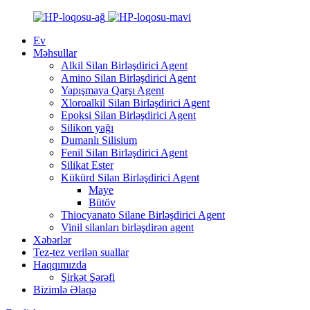
Ev
Məhsullar
Alkil Silan Birləşdirici Agent
Amino Silan Birləşdirici Agent
Yapışmaya Qarşı Agent
Xloroalkil Silan Birləşdirici Agent
Epoksi Silan Birləşdirici Agent
Silikon yağı
Dumanlı Silisium
Fenil Silan Birləşdirici Agent
Silikat Ester
Kükürd Silan Birləşdirici Agent
Maye
Bütöv
Thiocyanato Silane Birləşdirici Agent
Vinil silanları birləşdirən agent
Xəbərlər
Tez-tez verilən suallar
Haqqımızda
Şirkət Şərəfi
Bizimlə Əlaqə