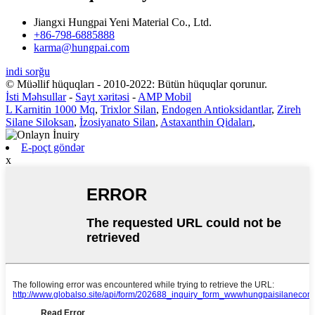
Jiangxi Hungpai Yeni Material Co., Ltd.
+86-798-6885888
karma@hungpai.com
indi sorğu
© Müəllif hüquqları - 2010-2022: Bütün hüquqlar qorunur.
İsti Məhsullar
-
Sayt xəritəsi
-
AMP Mobil
L Karnitin 1000 Mq
,
Trixlor Silan
,
Endogen Antioksidantlar
,
Zireh
Silane Siloksan
,
İzosiyanato Silan
,
Astaxanthin Qidaları
,
E-poçt göndər
x