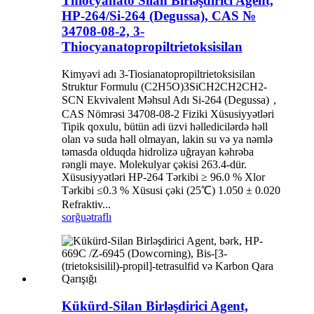
Thiocyanato Silan Birləşdirici Agent,
HP-264/Si-264 (Degussa), CAS №
34708-08-2, 3-
Thiocyanatopropiltrietoksisilan
Kimyəvi adı 3-Tiosianatopropiltrietoksisilan
Struktur Formulu (C2H5O)3SiCH2CH2CH2-
SCN Ekvivalent Məhsul Adı Si-264 (Degussa)，
CAS Nömrəsi 34708-08-2 Fiziki Xüsusiyyətləri
Tipik qoxulu, bütün adi üzvi həlledicilərdə həll
olan və suda həll olmayan, lakin su və ya nəmlə
təmasda olduqda hidrolizə uğrayan kəhrəba
rəngli maye. Molekulyar çəkisi 263.4-dür.
Xüsusiyyətləri HP-264 Tərkibi ≥ 96.0 % Xlor
Tərkibi ≤0.3 % Xüsusi çəki (25℃) 1.050 ± 0.020
Refraktiv...
sorğu
ətraflı
Kükürd-Silan Birləşdirici Agent,