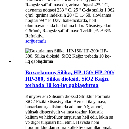
Rəngsiz şəffaf mayedir, ərimə nöqtəsi -25 ° C,
qaynama nöqtəsi 233 ° C, 25 ° C-də sıxlığı 1.062
q/ml, qırılma indeksi n 20 / D 1.468, alovlanma
nöqtəsi 99 ° F. Üzvi həlledicilərdə, həll
olunmayan suda həll oluna bilər. Xüsusiyyətləri
Görünüş Rəngsiz şəffaf maye Tərkibi,% ≥98%
Refraktiv...
sorğu
ətraflı
Buxarlanmış Silika, HP-150/ HP-200/
HP-380, Silika dioksid, SiO2 Kağız
torbada 10 kq-lıq qablaşdırma
Kimyəvi adı Silisium dioksid Struktur Formula
SiO2 Fiziki xüsusiyyətləri Aerosil ilə yanaşı,
buxarlanmış silisium da adlanır. Ağ, amorf,
yüksək dispersiyalı və incə tozdur. Kaustik
kalium və hidroflüor turşusunu həll edir, lakin su
və digər turşuları həll etmir. Havada nəm
hopdurulduqdan sonra kollektiv qranullar əmələ