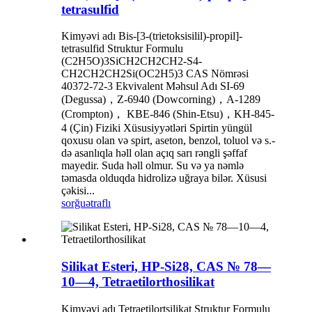
tetrasulfid
Kimyəvi adı Bis-[3-(trietoksisilil)-propil]-
tetrasulfid Struktur Formulu
(C2H5O)3SiCH2CH2CH2-S4-
CH2CH2CH2Si(OC2H5)3 CAS Nömrəsi
40372-72-3 Ekvivalent Məhsul Adı SI-69
(Degussa)，Z-6940 (Dowcorning)，A-1289
(Crompton)， KBE-846 (Shin-Etsu)，KH-845-
4 (Çin) Fiziki Xüsusiyyətləri Spirtin yüngül
qoxusu olan və spirt, aseton, benzol, toluol və s.-
də asanlıqla həll olan açıq sarı rəngli şəffaf
mayedir. Suda həll olmur. Su və ya nəmlə
təmasda olduqda hidrolizə uğraya bilər. Xüsusi
çəkisi...
sorğu
ətraflı
Silikat Esteri, HP-Si28, CAS № 78—
10—4, Tetraetilorthosilikat
Kimyəvi adı Tetraetilortsilikat Struktur Formulu