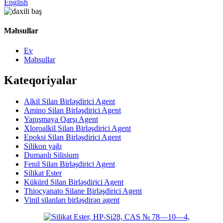
English
Məhsullar
Ev
Məhsullar
Kateqoriyalar
Alkil Silan Birləşdirici Agent
Amino Silan Birləşdirici Agent
Yapışmaya Qarşı Agent
Xloroalkil Silan Birləşdirici Agent
Epoksi Silan Birləşdirici Agent
Silikon yağı
Dumanlı Silisium
Fenil Silan Birləşdirici Agent
Silikat Ester
Kükürd Silan Birləşdirici Agent
Thiocyanato Silane Birləşdirici Agent
Vinil silanları birləşdirən agent