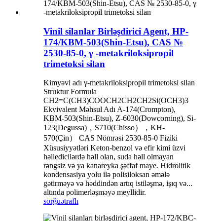
Vinil silanlar Birləşdirici Agent, HP-
174/KBM-503(Shin-Etsu), CAS №
2530-85-0, γ -metakriloksipropil
trimetoksi silan
Kimyəvi adı γ-metakriloksipropil trimetoksi silan
Struktur Formula
CH2=C(CH3)COOCH2CH2CH2Si(OCH3)3
Ekvivalent Məhsul Adı A-174(Crompton),
KBM-503(Shin-Etsu), Z-6030(Dowcorning), Si-
123(Degussa)，S710(Chisso），KH-
570(Çin） CAS Nömrəsi 2530-85-0 Fiziki
Xüsusiyyətləri Keton-benzol və efir kimi üzvi
həlledicilərdə həll olan, suda həll olmayan
rəngsiz və ya kanareyka şəffaf maye. Hidrolitik
kondensasiya yolu ilə polisiloksan əmələ
gətirməyə və həddindən artıq istiləşmə, işıq və...
altında polimerləşməyə meyllidir.
sorğu
ətraflı