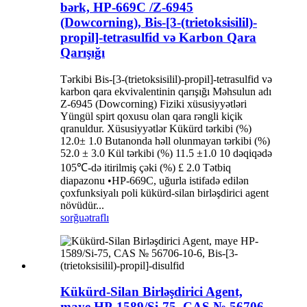
bərk, HP-669C /Z-6945
(Dowcorning), Bis-[3-(trietoksisilil)-
propil]-tetrasulfid və Karbon Qara
Qarışığı
Tərkibi Bis-[3-(trietoksisilil)-propil]-tetrasulfid və
karbon qara ekvivalentinin qarışığı Məhsulun adı
Z-6945 (Dowcorning) Fiziki xüsusiyyətləri
Yüngül spirt qoxusu olan qara rəngli kiçik
qranuldur. Xüsusiyyətlər Kükürd tərkibi (%)
12.0± 1.0 Butanonda həll olunmayan tərkibi (%)
52.0 ± 3.0 Kül tərkibi (%) 11.5 ±1.0 10 dəqiqədə
105℃-də itirilmiş çəki (%) £ 2.0 Tətbiq
diapazonu •HP-669C, uğurla istifadə edilən
çoxfunksiyalı poli kükürd-silan birləşdirici agent
növüdür...
sorğu
ətraflı
Kükürd-Silan Birləşdirici Agent,
maye HP-1589/Si-75, CAS № 56706-