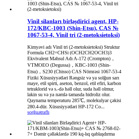
Vinil silanları birləşdirici agent, HP-
172/KBC-1003 (Shin-Etsu), CAS №
1067-53-4, Vinil tri (2-metoksietoksi)
Kimyəvi adı Vinil tri (2-metoksietoksi) Struktur
Formula CH2=CHSi (OCH2CH2OCH3)3
Ekvivalent Məhsul Adı A-172 (Crompton)，
VTMOEO (Degussa)，KBC-1003 (Shin-
Etsu)，S230 (Chisso) CAS Nömrəsi 1067-53-4
Fiziki Xüsusiyyətləri Rəngsiz və ya solğun sarı
maye, etil spirti, aseton, benzol, etil efiri, karbon
tetraklorid və s.-də həll olur, suda həll olmur,
lakin su və ya nəmlə təmasda hidroliz olur.
Qaynama temperaturu 285℃, molekulyar çəkisi
280.4-dür. Xüsusiyyətləri HP-172 Co...
sorğu
ətraflı