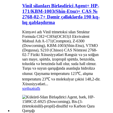
Vinil silanları Birləşdirici Agent+ HP-
171/KBM-1003(Shin-Etsu)+ CAS №
2768-02-7+ Dəmir çəlləklərdə 190 kq-
lıq qablaşdırma
Kimyəvi adı Vinil trimetoksi silan Struktur
Formula CH2=CHSi(OCH3)3 Ekvivalent
Məhsul Adı A-171(Crompton), Z-6300
(Dowcorning), KBM-1003(Shin-Etsu), VTMO
(Degussa), S210 (Chisso) CAS Nömrəsi 2768-
02-7 Fiziki Xüsusiyyətləri Rəngsiz və ya solğun
sarı maye, spirtdə, izopropil spirtdə, benzolda,
toluolda və benzində həll olur, suda həll olmur.
Turşu və suyun qarışığında asanlıqla hidrolizə
olunur. Qaynama temperaturu 123℃, alışma
temperaturu 23℃ və molekulyar çəkisi 148,2-dir.
Xüsusiyyətləri...
sorğu
ətraflı