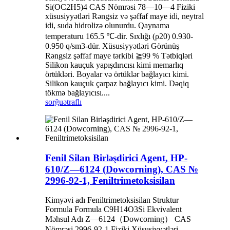
Si(OC2H5)4 CAS Nömrəsi 78—10—4 Fiziki
xüsusiyyətləri Rəngsiz və şəffaf maye idi, neytral
idi, suda hidrolizə olunurdu. Qaynama
temperaturu 165.5 ℃-dir. Sıxlığı (ρ20) 0.930-
0.950 q/sm3-dür. Xüsusiyyətləri Görünüş
Rəngsiz şəffaf maye tərkibi ≧99 % Tətbiqləri
Silikon kauçuk yapışdırıcısı kimi memarlıq
örtükləri. Boyalar və örtüklər bağlayıcı kimi.
Silikon kauçuk çarpaz bağlayıcı kimi. Dəqiq
tökmə bağlayıcısı....
sorğu
ətraflı
Fenil Silan Birləşdirici Agent, HP-
610/Z—6124 (Dowcorning), CAS №
2996-92-1, Feniltrimetoksisilan
Kimyəvi adı Feniltrimetoksisilan Struktur
Formula Formula C9H14O3Si Ekvivalent
Məhsul Adı Z—6124（Dowcorning） CAS
Nömrəsi 2996-92-1 Fiziki Xüsusiyyətləri