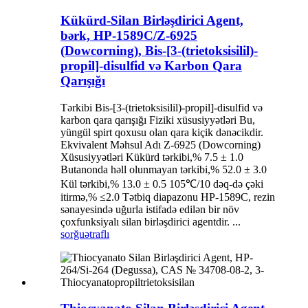
Kükürd-Silan Birləşdirici Agent,
bərk, HP-1589C/Z-6925
(Dowcorning), Bis-[3-(trietoksisilil)-
propil]-disulfid və Karbon Qara
Qarışığı
Tərkibi Bis-[3-(trietoksisilil)-propil]-disulfid və
karbon qara qarışığı Fiziki xüsusiyyətləri Bu,
yüngül spirt qoxusu olan qara kiçik dənəcikdir.
Ekvivalent Məhsul Adı Z-6925 (Dowcorning)
Xüsusiyyətləri Kükürd tərkibi,% 7.5 ± 1.0
Butanonda həll olunmayan tərkibi,% 52.0 ± 3.0
Kül tərkibi,% 13.0 ± 0.5 105℃/10 dəq-də çəki
itirmə,% ≤2.0 Tətbiq diapazonu HP-1589C, rezin
sənayesində uğurla istifadə edilən bir növ
çoxfunksiyalı silan birləşdirici agentdir. ...
sorğu
ətraflı