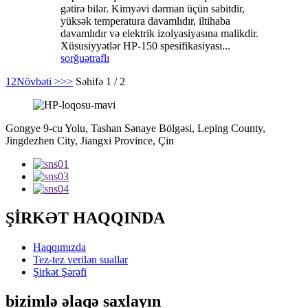
gətirə bilər. Kimyəvi dərman üçün sabitdir,
yüksək temperatura davamlıdır, iltihaba
davamlıdır və elektrik izolyasiyasına malikdir.
Xüsusiyyətlər HP-150 spesifikasiyası...
sorğu
ətraflı
1
2
Növbəti >
>>
Səhifə 1 / 2
Gongye 9-cu Yolu, Tashan Sənaye Bölgəsi, Leping County,
Jingdezhen City, Jiangxi Province, Çin
ŞİRKƏT HAQQINDA
Haqqımızda
Tez-tez verilən suallar
Şirkət Şərəfi
bizimlə əlaqə saxlayın