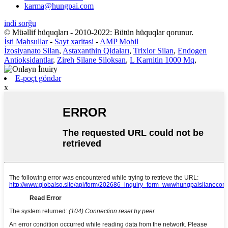
karma@hungpai.com
indi sorğu
© Müəllif hüquqları - 2010-2022: Bütün hüquqlar qorunur.
İsti Məhsullar
-
Sayt xəritəsi
-
AMP Mobil
İzosiyanato Silan
,
Astaxanthin Qidaları
,
Trixlor Silan
,
Endogen
Antioksidantlar
,
Zireh Silane Siloksan
,
L Karnitin 1000 Mq
,
E-poçt göndər
x