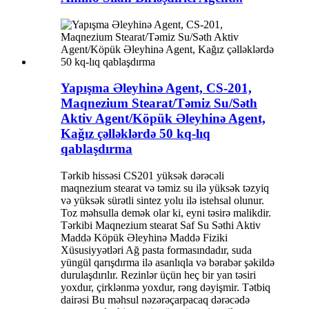
Yapışma Əleyhinə Agent, CS-201,
Maqnezium Stearat/Təmiz Su/Səth
Aktiv Agent/Köpük Əleyhinə Agent,
Kağız çəlləklərdə 50 kq-lıq
qablaşdırma
Tərkib hissəsi CS201 yüksək dərəcəli
maqnezium stearat və təmiz su ilə yüksək təzyiq
və yüksək sürətli sintez yolu ilə istehsal olunur.
Toz məhsulla demək olar ki, eyni təsirə malikdir.
Tərkibi Maqnezium stearat Saf Su Səthi Aktiv
Maddə Köpük Əleyhinə Maddə Fiziki
Xüsusiyyətləri Ağ pasta formasındadır, suda
yüngül qarışdırma ilə asanlıqla və bərabər şəkildə
durulaşdırılır. Rezinlər üçün heç bir yan təsiri
yoxdur, çirklənmə yoxdur, rəng dəyişmir. Tətbiq
dairəsi Bu məhsul nəzərəçarpacaq dərəcədə