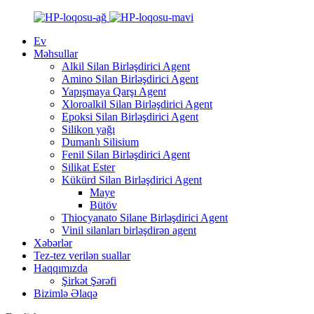
Ev
Məhsullar
Alkil Silan Birləşdirici Agent
Amino Silan Birləşdirici Agent
Yapışmaya Qarşı Agent
Xloroalkil Silan Birləşdirici Agent
Epoksi Silan Birləşdirici Agent
Silikon yağı
Dumanlı Silisium
Fenil Silan Birləşdirici Agent
Silikat Ester
Kükürd Silan Birləşdirici Agent
Maye
Bütöv
Thiocyanato Silane Birləşdirici Agent
Vinil silanları birləşdirən agent
Xəbərlər
Tez-tez verilən suallar
Haqqımızda
Şirkət Şərəfi
Bizimlə Əlaqə