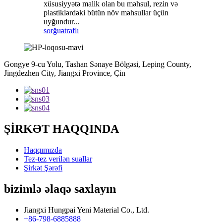
xüsusiyyətə malik olan bu məhsul, rezin və
plastiklərdəki bütün növ məhsullar üçün
uyğundur...
sorğu
ətraflı
Gongye 9-cu Yolu, Tashan Sənaye Bölgəsi, Leping County,
Jingdezhen City, Jiangxi Province, Çin
ŞİRKƏT HAQQINDA
Haqqımızda
Tez-tez verilən suallar
Şirkət Şərəfi
bizimlə əlaqə saxlayın
Jiangxi Hungpai Yeni Material Co., Ltd.
+86-798-6885888