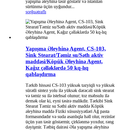
yapışma əleyhinə təsir göstərir və istənilən
sürtünmə üçün uyğundur...
sorğu
ətraflı
Yapışma Əleyhinə Agent, CS-103,
Sink Stearat/Təmiz su/Səth aktiv
maddəsi/Köpük Əleyhinə Agent,
Kağız çəlləklərdə 50 kq-lıq
qablaşdırma
Tərkib hissəsi CS-103 yüksək təzyiqli və yüksək
sürətli sintez yolu ilə yüksək dərəcəli sink stearat
və təmiz su ilə istehsal olunur; toz məhsulu ilə
demək olar ki, eyni təsirə malikdir. Tərkibi Sink
Stearat Təmiz su Səthi aktiv maddə Köpük
əleyhinə maddə Fiziki xüsusiyyətləri Ağ pasta
formasındadır və suda asanlıqla həll olur, rezinlər
üçün yan təsir göstərmir, çirklənmə yoxdur, rəng
dəyişmir. Tətbiq dairəsi Əla yapışma əleyhinə