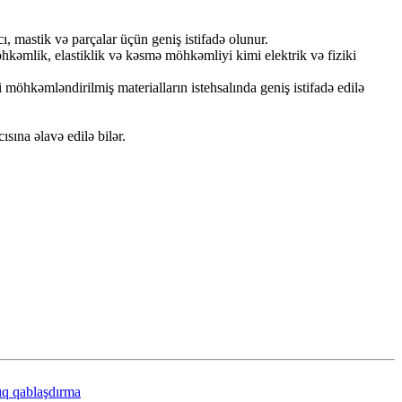
cı, mastik və parçalar üçün geniş istifadə olunur.
öhkəmlik, elastiklik və kəsmə möhkəmliyi kimi elektrik və fiziki
zi möhkəmləndirilmiş materialların istehsalında geniş istifadə edilə
sına əlavə edilə bilər.
ıq qablaşdırma