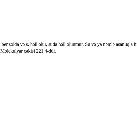
da, benzolda və s. həll olur, suda həll olunmur. Su və ya nəmlə asanlıql
Molekulyar çəkisi 221,4-dür.