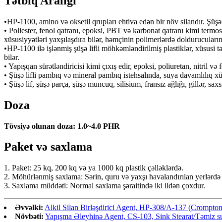
Tətbiq Aralığı
•HP-1100, amino və oksetil qrupları ehtiva edən bir növ silandır. Şüşə l
• Poliester, fenol qatranı, epoksi, PBT və karbonat qatranı kimi termo
xüsusiyyətləri yaxşılaşdıra bilər, həmçinin polimerlərdə doldurucuların
•HP-1100 ilə işlənmiş şüşə lifli möhkəmləndirilmiş plastiklər, xüsusi tət
bilər.
• Yapışqan sürətləndiricisi kimi çıxış edir, epoksi, poliuretan, nitril və 
• Şüşə lifli pambıq və mineral pambıq istehsalında, suya davamlılıq xüs
• Şüşə lif, şüşə parça, şüşə muncuq, silisium, fransız ağlığı, gillər, sax
Doza
Tövsiyə olunan doza: 1.0~4.0 PHR
Paket və saxlama
1. Paket: 25 kq, 200 kq və ya 1000 kq plastik çəlləklərdə.
2. Möhürlənmiş saxlama: Sərin, quru və yaxşı havalandırılan yerlərdə 
3. Saxlama müddəti: Normal saxlama şəraitində iki ildən çoxdur.
Əvvəlki:
Alkil Silan Birləşdirici Agent, HP-308/A-137 (Crompton
Növbəti:
Yapışma Əleyhinə Agent, CS-103, Sink Stearat/Təmiz su