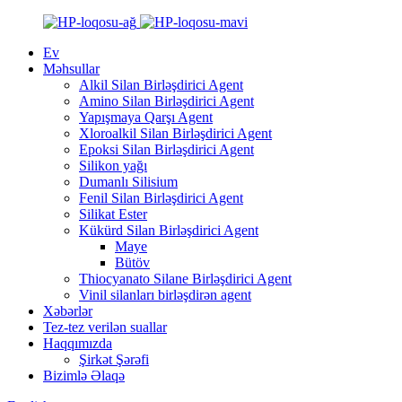
Ev
Məhsullar
Alkil Silan Birləşdirici Agent
Amino Silan Birləşdirici Agent
Yapışmaya Qarşı Agent
Xloroalkil Silan Birləşdirici Agent
Epoksi Silan Birləşdirici Agent
Silikon yağı
Dumanlı Silisium
Fenil Silan Birləşdirici Agent
Silikat Ester
Kükürd Silan Birləşdirici Agent
Maye
Bütöv
Thiocyanato Silane Birləşdirici Agent
Vinil silanları birləşdirən agent
Xəbərlər
Tez-tez verilən suallar
Haqqımızda
Şirkət Şərəfi
Bizimlə Əlaqə