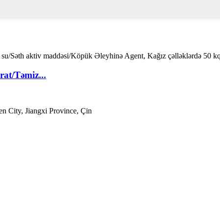
at/Təmiz...
n City, Jiangxi Province, Çin