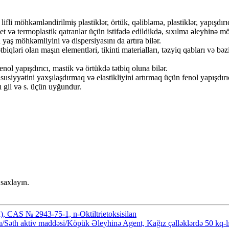
ifli möhkəmləndirilmiş plastiklər, örtük, qəlibləmə, plastiklər, yapışdırı
set və termoplastik qatranlar üçün istifadə edildikdə, sıxılma əleyhinə m
 yaş möhkəmliyini və dispersiyasını da artıra bilər.
biqləri olan maşın elementləri, tikinti materialları, təzyiq qabları və bə
fenol yapışdırıcı, mastik və örtükdə tətbiq oluna bilər.
usiyyətini yaxşılaşdırmaq və elastikliyini artırmaq üçün fenol yapışdırıcı
sı gil və s. üçün uyğundur.
saxlayın.
), CAS № 2943-75-1, n-Oktiltrietoksisilan
/Səth aktiv maddəsi/Köpük Əleyhinə Agent, Kağız çəlləklərdə 50 kq-l