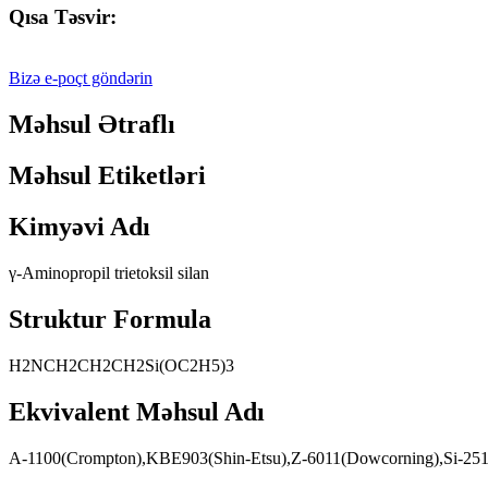
Qısa Təsvir:
Bizə e-poçt göndərin
Məhsul Ətraflı
Məhsul Etiketləri
Kimyəvi Adı
γ-Aminopropil trietoksil silan
Struktur Formula
H2NCH2CH2CH2Si(OC2H5)3
Ekvivalent Məhsul Adı
A-1100(Crompton),KBE903(Shin-Etsu),Z-6011(Dowcorning),Si-251