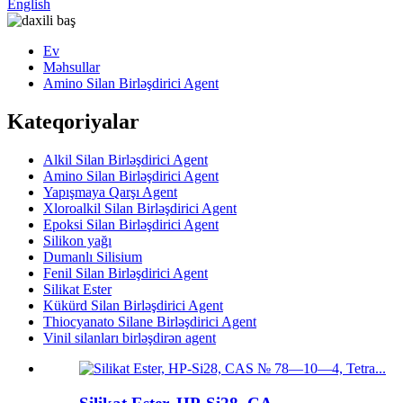
English
Ev
Məhsullar
Amino Silan Birləşdirici Agent
Kateqoriyalar
Alkil Silan Birləşdirici Agent
Amino Silan Birləşdirici Agent
Yapışmaya Qarşı Agent
Xloroalkil Silan Birləşdirici Agent
Epoksi Silan Birləşdirici Agent
Silikon yağı
Dumanlı Silisium
Fenil Silan Birləşdirici Agent
Silikat Ester
Kükürd Silan Birləşdirici Agent
Thiocyanato Silane Birləşdirici Agent
Vinil silanları birləşdirən agent