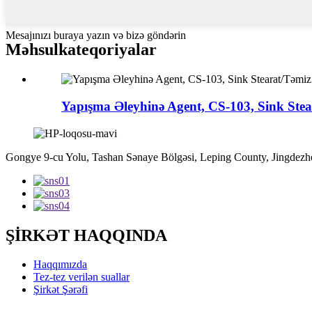
Mesajınızı buraya yazın və bizə göndərin
Məhsul
kateqoriyalar
Yapışma Əleyhinə Agent, CS-103, Sink Stear
Gongye 9-cu Yolu, Tashan Sənaye Bölgəsi, Leping County, Jingdezhe
ŞİRKƏT HAQQINDA
Haqqımızda
Tez-tez verilən suallar
Şirkət Şərəfi