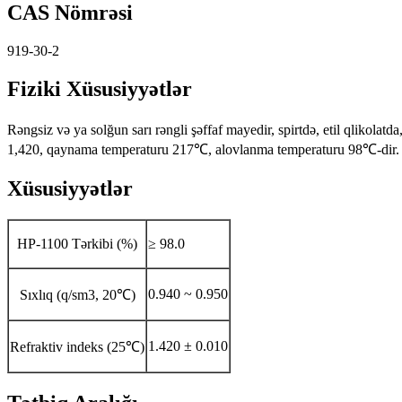
CAS Nömrəsi
919-30-2
Fiziki Xüsusiyyətlər
Rəngsiz və ya solğun sarı rəngli şəffaf mayedir, spirtdə, etil qlikolat
1,420, qaynama temperaturu 217℃, alovlanma temperaturu 98℃-dir. 
Xüsusiyyətlər
HP-1100 Tərkibi (%)
≥ 98.0
0.940 ~ 0.950
Sıxlıq (q/sm3, 20℃)
1.420 ± 0.010
Refraktiv indeks (25℃)