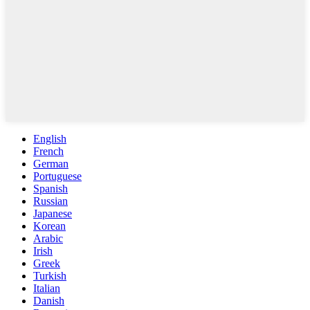
English
French
German
Portuguese
Spanish
Russian
Japanese
Korean
Arabic
Irish
Greek
Turkish
Italian
Danish