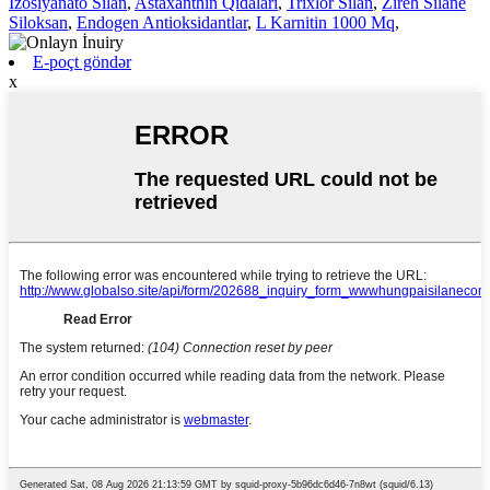
İzosiyanato Silan
,
Astaxanthin Qidaları
,
Trixlor Silan
,
Zireh Silane
Siloksan
,
Endogen Antioksidantlar
,
L Karnitin 1000 Mq
,
E-poçt göndər
x