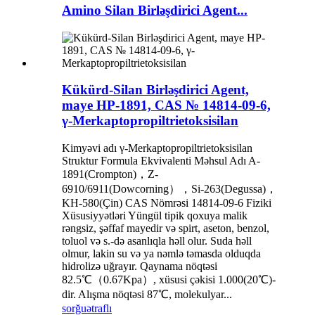
Amino Silan Birləşdirici Agent...
Kükürd-Silan Birləşdirici Agent,
maye HP-1891, CAS № 14814-09-6,
γ-Merkaptopropiltrietoksisilan
Kimyəvi adı γ-Merkaptopropiltrietoksisilan
Struktur Formula Ekvivalenti Məhsul Adı A-
1891(Crompton)，Z-
6910/6911(Dowcorning），Si-263(Degussa)，
KH-580(Çin) CAS Nömrəsi 14814-09-6 Fiziki
Xüsusiyyətləri Yüngül tipik qoxuya malik
rəngsiz, şəffaf mayedir və spirt, aseton, benzol,
toluol və s.-də asanlıqla həll olur. Suda həll
olmur, lakin su və ya nəmlə təmasda olduqda
hidrolizə uğrayır. Qaynama nöqtəsi
82.5℃（0.67Kpa）, xüsusi çəkisi 1.000(20℃)-
dir. Alışma nöqtəsi 87℃, molekulyar...
sorğu
ətraflı