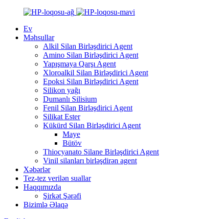
Ev
Məhsullar
Alkil Silan Birləşdirici Agent
Amino Silan Birləşdirici Agent
Yapışmaya Qarşı Agent
Xloroalkil Silan Birləşdirici Agent
Epoksi Silan Birləşdirici Agent
Silikon yağı
Dumanlı Silisium
Fenil Silan Birləşdirici Agent
Silikat Ester
Kükürd Silan Birləşdirici Agent
Maye
Bütöv
Thiocyanato Silane Birləşdirici Agent
Vinil silanları birləşdirən agent
Xəbərlər
Tez-tez verilən suallar
Haqqımızda
Şirkət Şərəfi
Bizimlə Əlaqə