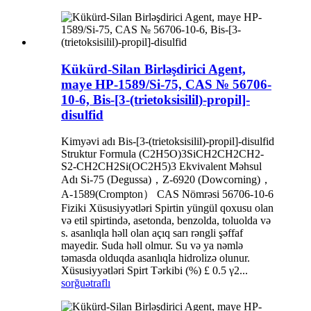
Kükürd-Silan Birləşdirici Agent,
maye HP-1589/Si-75, CAS № 56706-
10-6, Bis-[3-(trietoksisilil)-propil]-
disulfid
Kimyəvi adı Bis-[3-(trietoksisilil)-propil]-disulfid
Struktur Formula (C2H5O)3SiCH2CH2CH2-
S2-CH2CH2Si(OC2H5)3 Ekvivalent Məhsul
Adı Si-75 (Degussa)，Z-6920 (Dowcorning)，
A-1589(Crompton） CAS Nömrəsi 56706-10-6
Fiziki Xüsusiyyətləri Spirtin yüngül qoxusu olan
və etil spirtində, asetonda, benzolda, toluolda və
s. asanlıqla həll olan açıq sarı rəngli şəffaf
mayedir. Suda həll olmur. Su və ya nəmlə
təmasda olduqda asanlıqla hidrolizə olunur.
Xüsusiyyətləri Spirt Tərkibi (%) £ 0.5 γ2...
sorğu
ətraflı