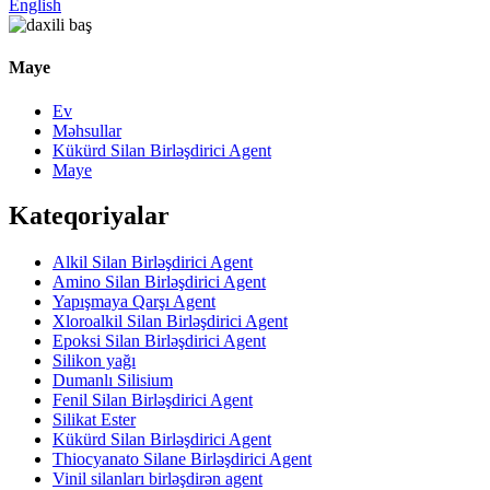
English
Maye
Ev
Məhsullar
Kükürd Silan Birləşdirici Agent
Maye
Kateqoriyalar
Alkil Silan Birləşdirici Agent
Amino Silan Birləşdirici Agent
Yapışmaya Qarşı Agent
Xloroalkil Silan Birləşdirici Agent
Epoksi Silan Birləşdirici Agent
Silikon yağı
Dumanlı Silisium
Fenil Silan Birləşdirici Agent
Silikat Ester
Kükürd Silan Birləşdirici Agent
Thiocyanato Silane Birləşdirici Agent
Vinil silanları birləşdirən agent