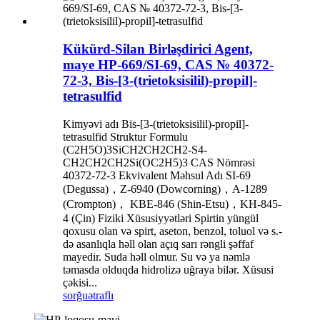
Kükürd-Silan Birləşdirici Agent,
maye HP-669/SI-69, CAS № 40372-
72-3, Bis-[3-(trietoksisilil)-propil]-
tetrasulfid
Kimyəvi adı Bis-[3-(trietoksisilil)-propil]-
tetrasulfid Struktur Formulu
(C2H5O)3SiCH2CH2CH2-S4-
CH2CH2CH2Si(OC2H5)3 CAS Nömrəsi
40372-72-3 Ekvivalent Məhsul Adı SI-69
(Degussa)，Z-6940 (Dowcorning)，A-1289
(Crompton)， KBE-846 (Shin-Etsu)，KH-845-
4 (Çin) Fiziki Xüsusiyyətləri Spirtin yüngül
qoxusu olan və spirt, aseton, benzol, toluol və s.-
də asanlıqla həll olan açıq sarı rəngli şəffaf
mayedir. Suda həll olmur. Su və ya nəmlə
təmasda olduqda hidrolizə uğraya bilər. Xüsusi
çəkisi...
sorğu
ətraflı