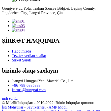
Gongye 9-cu Yolu, Tashan Sənaye Bölgəsi, Leping County,
Jingdezhen City, Jiangxi Province, Çin
ŞİRKƏT HAQQINDA
Haqqımızda
Tez-tez verilən suallar
Şirkət Şərəfi
bizimlə əlaqə saxlayın
Jiangxi Hungpai Yeni Material Co., Ltd.
+86-798-6885888
karma@hungpai.com
indi sorğu
© Müəllif hüquqları - 2010-2022: Bütün hüquqlar qorunur.
İsti Məhsullar
-
Sayt xəritəsi
-
AMP Mobil