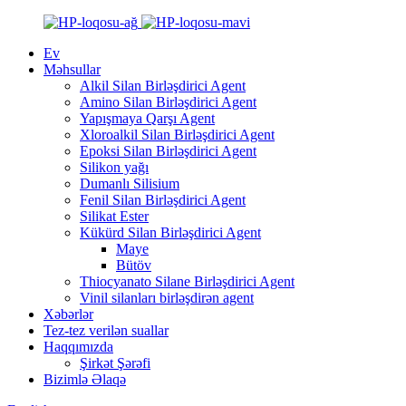
Ev
Məhsullar
Alkil Silan Birləşdirici Agent
Amino Silan Birləşdirici Agent
Yapışmaya Qarşı Agent
Xloroalkil Silan Birləşdirici Agent
Epoksi Silan Birləşdirici Agent
Silikon yağı
Dumanlı Silisium
Fenil Silan Birləşdirici Agent
Silikat Ester
Kükürd Silan Birləşdirici Agent
Maye
Bütöv
Thiocyanato Silane Birləşdirici Agent
Vinil silanları birləşdirən agent
Xəbərlər
Tez-tez verilən suallar
Haqqımızda
Şirkət Şərəfi
Bizimlə Əlaqə