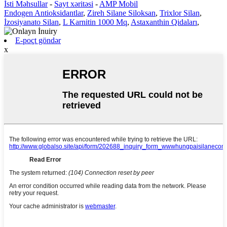
İsti Məhsullar
-
Sayt xəritəsi
-
AMP Mobil
Endogen Antioksidantlar
,
Zireh Silane Siloksan
,
Trixlor Silan
,
İzosiyanato Silan
,
L Karnitin 1000 Mq
,
Astaxanthin Qidaları
,
E-poçt göndər
x