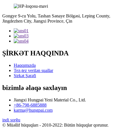
Gongye 9-cu Yolu, Tashan Sənaye Bölgəsi, Leping County,
Jingdezhen City, Jiangxi Province, Çin
ŞİRKƏT HAQQINDA
Haqqımızda
Tez-tez verilən suallar
Şirkət Şərəfi
bizimlə əlaqə saxlayın
Jiangxi Hungpai Yeni Material Co., Ltd.
+86-798-6885888
karma@hungpai.com
indi sorğu
© Müəllif hüquqları - 2010-2022: Bütün hüquqlar qorunur.