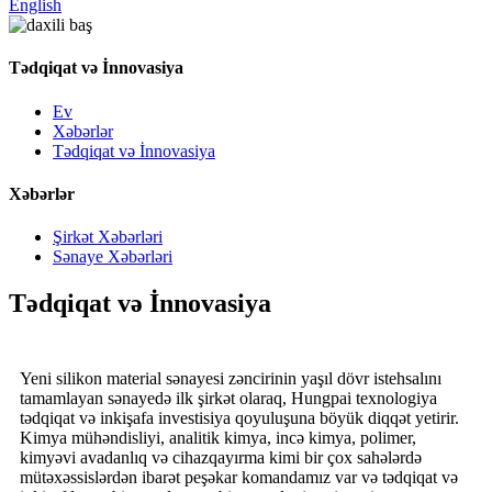
English
Tədqiqat və İnnovasiya
Ev
Xəbərlər
Tədqiqat və İnnovasiya
Xəbərlər
Şirkət Xəbərləri
Sənaye Xəbərləri
Tədqiqat və İnnovasiya
Yeni silikon material sənayesi zəncirinin yaşıl dövr istehsalını
tamamlayan sənayedə ilk şirkət olaraq, Hungpai texnologiya
tədqiqat və inkişafa investisiya qoyuluşuna böyük diqqət yetirir.
Kimya mühəndisliyi, analitik kimya, incə kimya, polimer,
kimyəvi avadanlıq və cihazqayırma kimi bir çox sahələrdə
mütəxəssislərdən ibarət peşəkar komandamız var və tədqiqat və