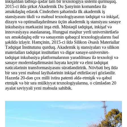
inkişafdan tətbiqə qədər tam bir texnologiya sistemi qurmuşuq.
2015-ci ildə şirkət Akademik Du Şanyinin komandası ilə
əməkdaşlıq edərək Cindezhen şəhərində ilk akademik iş
stansiyasını tikdi və məhsul texnologiyasının tədqiqat və inkişaf,
dizayn və optimallaşdırılması üçün akademik iş stansiyası sənaye
inkubasiya mərkəzini inşa etdi. Müstəqil tədqiqat, inkişaf və
innovasiyaya əsaslanaraq, Hungpai məşhur yerli universitetlərlə
sıx əməkdaşlıq edir və sənayenin qabaqcıl texnologiyalarını fəal
şəkildə izləyir. Həmçinin, 2015-ci ildə Silikon Əsaslı Materiallar
Tədqiqat İnstitutunu qurduq. Akademik iş stansiyaları və silikon
materialları tədqiqat institutları və digər sənaye-universitet-
tədqiqat inkubasiya platformalarının yaradılması ilə texnoloji və
sənaye modernləşdirməsini həyata keçirir və elmi tədqiqat
nəticələrinin transformasiyasını sürətləndiririk. Növbəti beş ildə
bir sıra yeni məhsul layihələrinin inkişaf etdiriləcəyi gözlənilir.
Hazırda 20-dən çox milli ixtira patenti əldə etmişik və qəbul
etmişik və bir sıra mülkiyyət texnologiyalarına, o cümlədən 20
əyalət səviyyəli yeni məhsula sahibik.